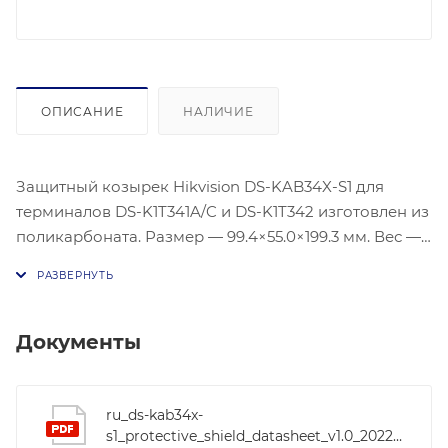
ОПИСАНИЕ
НАЛИЧИЕ
Защитный козырек Hikvision DS-KAB34X-S1 для
терминалов DS-K1T341A/C и DS-K1T342 изготовлен из
поликарбоната. Размер — 99.4×55.0×199.3 мм. Вес —
89 г.
Документы
ru_ds-kab34x-
s1_protective_shield_datasheet_v1.0_20221123-