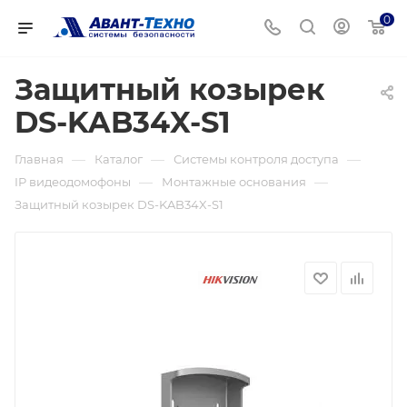
0
Защитный козырек
DS-KAB34X-S1
—
—
—
Главная
Каталог
Системы контроля доступа
—
—
IP видеодомофоны
Монтажные основания
Защитный козырек DS-KAB34X-S1