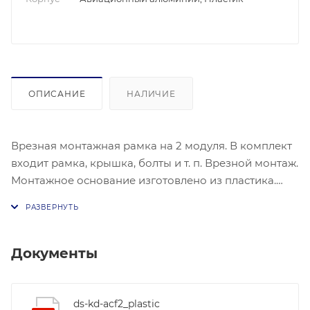
ОПИСАНИЕ
НАЛИЧИЕ
Врезная монтажная рамка на 2 модуля. В комплект
входит рамка, крышка, болты и т. п. Врезной монтаж.
Монтажное основание изготовлено из пластика.
Наружный материал Авиационный алюминий /
пластик. Рабочие условия: -40°C – 60°C, влажность
10% – 95%. Размеры: Крышка: 236 х 124 х 44 мм,
Монтажная рама: 219 х 107 х 32,7мм.
Документы
ds-kd-acf2_plastic