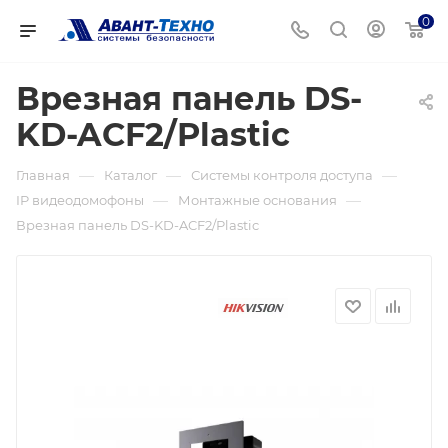
0
Врезная панель DS-
KD-ACF2/Plastic
—
—
—
Главная
Каталог
Системы контроля доступа
—
—
IP видеодомофоны
Монтажные основания
Врезная панель DS-KD-ACF2/Plastic