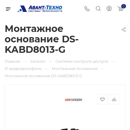
0
Монтажное
основание DS-
KABD8013-G
—
—
—
Главная
Каталог
Системы контроля доступа
—
—
IP видеодомофоны
Монтажные основания
Монтажное основание DS-KABD8013-G