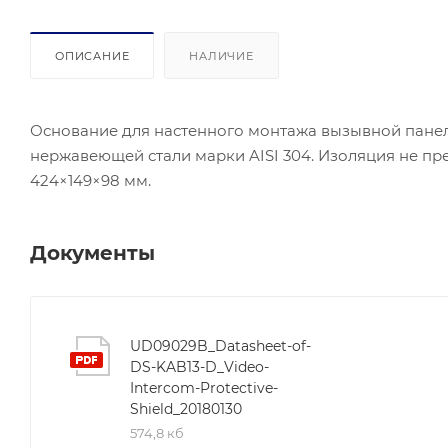
ОПИСАНИЕ
НАЛИЧИЕ
Основание для настенного монтажа вызывной пане
нержавеющей стали марки AISI 304. Изоляция не пр
424×149×98 мм.
Документы
UD09029B_Datasheet-of-
DS-KAB13-D_Video-
Intercom-Protective-
Shield_20180130
574,8 кб