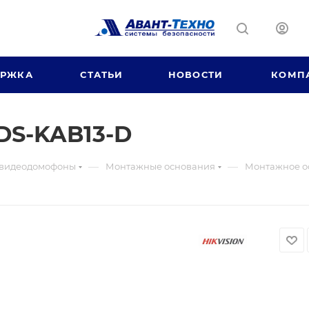
ЕРЖКА
СТАТЬИ
НОВОСТИ
КОМП
DS-KAB13-D
—
—
 видеодомофоны
Монтажные основания
Монтажное о