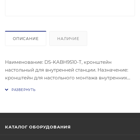
ОПИСАНИЕ
НАЛИЧИЕ
Наименование: DS-KABH9510-T, кронштейн
настольный для внутренней станции. Назначение:
кронштейн для настольного монтажа внутренних
станций серии KH9310/9510. Материал: SUS430,
силиконовая прокладка (silica gel). Рабочая
температура: от -10 °C до +55 °C. Габаритные
размеры (Ш × В × Г): 122 × 86 × 64 мм.
КАТАЛОГ ОБОРУДОВАНИЯ