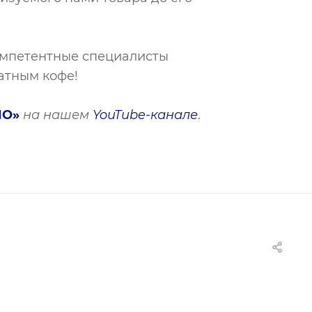
компетентные специалисты
атным кофе!
НО»
на нашем
YouTube-канале
.