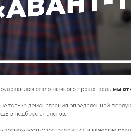
орудованием стало намного проще, ведь
мы от
 не только демонстрация определенной продукц
щь в подборе аналогов.
сь возможность удостовериться в качестве реа