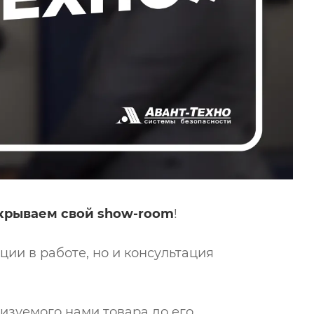
крываем свой show-room
!
ии в работе, но и консультация
лизуемого нами товара до его