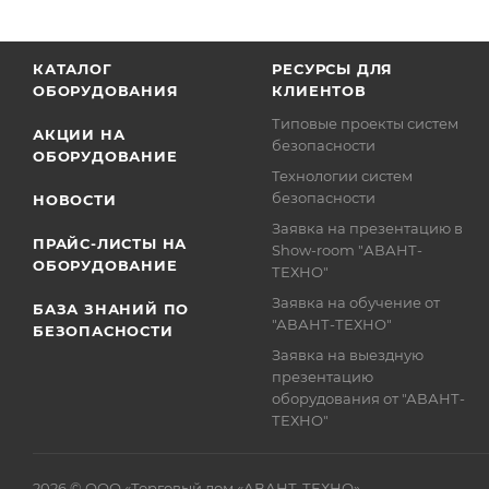
КАТАЛОГ
РЕСУРСЫ ДЛЯ
ОБОРУДОВАНИЯ
КЛИЕНТОВ
Типовые проекты систем
АКЦИИ НА
безопасности
ОБОРУДОВАНИЕ
Технологии систем
безопасности
НОВОСТИ
Заявка на презентацию в
ПРАЙС-ЛИСТЫ НА
Show-room "АВАНТ-
ОБОРУДОВАНИЕ
ТЕХНО"
Заявка на обучение от
БАЗА ЗНАНИЙ ПО
"АВАНТ-ТЕХНО"
БЕЗОПАСНОСТИ
Заявка на выездную
презентацию
оборудования от "АВАНТ-
ТЕХНО"
2026 © ООО «Торговый дом «АВАНТ-ТЕХНО»