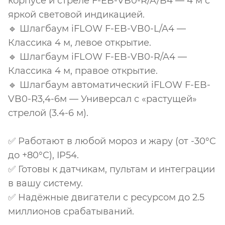
корпусе и стреле F-EB-VB0-R/A/B4 — 4 м с
яркой световой индикацией.
🔹 Шлагбаум iFLOW F-EB-VB0-L/A4 —
Классика 4 м, левое открытие.
🔹 Шлагбаум iFLOW F-EB-VB0-R/A4 —
Классика 4 м, правое открытие.
🔹 Шлагбаум автоматический iFLOW F-EB-
VB0-R3,4-6м — Универсал с «растущей»
стрелой (3.4-6 м).
✅ Работают в любой мороз и жару (от -30°C
до +80°C), IP54.
✅ Готовы к датчикам, пультам и интеграции
в вашу систему.
✅ Надёжные двигатели с ресурсом до 2.5
миллионов срабатываний.