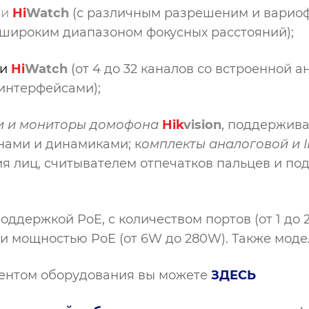
и
Hi
Watch
(с различным разрешеним и вариоф
широким диапазоном фокусных расстояний);
и
Hi
Watch
(от 4 до 32 каналов со встроенной 
-интерфейсами);
и и мониторы домофона
Hi
k
vision
, поддержив
ами и динамиками; к
омплекты аналоговой и 
я лиц, считывателем отпечатков пальцев и по
оддержкой PoE, с количеством портов (от 1 до
 и мощностью PoE (от 6W до 280W). Также моде
ментом оборудования вы можете
ЗДЕСЬ