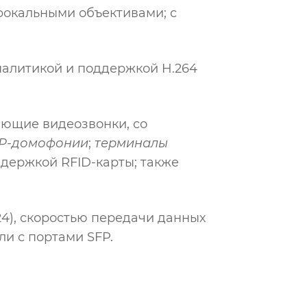
окальными объективами; с
аналитикой и поддержкой H.264
ающие видеозвонки, со
IP-домофонии
;
терминалы
ддержкой RFID-карты; также
 24), скоростью передачи данных
ли с портами SFP.