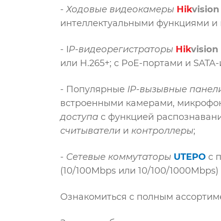
-
Ходовые видеокамеры
Hik
vision
интеллектуальными функциями и 
- I
P-видеорегистраторы
Hik
vision
или H.265+; с PoE-портами и SATA
- Популярные
IP-вызывные панел
встроенными камерами, микрофон
доступа
с функцией распознавани
считыватели
и
контроллеры
;
-
Сетевые коммутаторы
UTEPO
с п
(10/100Mbps или 10/100/1000Mbps)
Ознакомиться с полным ассорти