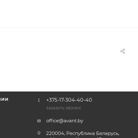
НИИ
+375-17-304-40-40
и
ЗАКАЗАТЬ ЗВОНОК
office@avant.by
220004, Республика Беларусь,