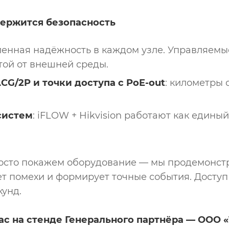
держится безопасность
енная надёжность в каждом узле. Управляемы
той от внешней среды.
CG/2P и точки доступа с PoE-out
: километры 
систем
: iFLOW + Hikvision работают как едины
осто покажем оборудование — мы продемонстр
ет помехи и формирует точные события. Доступ
кунд.
вас на стенде Генерального партнёра — ООО 