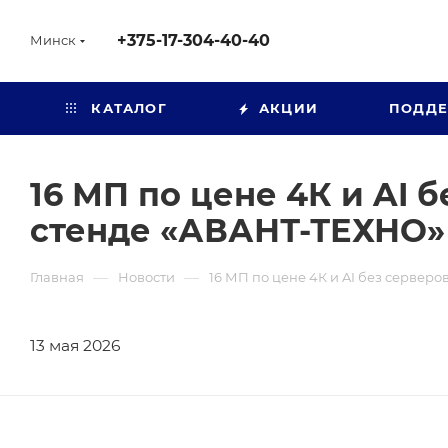
+375-17-304-40-40
Минск
КАТАЛОГ
АКЦИИ
ПОДД
16 МП по цене 4К и AI б
стенде «АВАНТ-ТЕХНО»
—
—
Главная
Новости
16 МП по цене 4К и AI без серверо
13 мая 2026