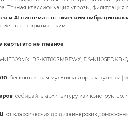
ра. Точная классификация угрозы, фильтрация 
ек и AI система c оптическим вибрационны
ение станет критическим.
е карты это не главное
DS-K1T809MX, DS-K1T807MBFWX, DS-K1105EDKB-Q
510
: бесконтактная мультифакторная аутенти
еров
: собирайте архитектуру как конструктор
VU
: от классических до дизайнерских домофон