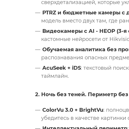
сверхдетализацией, которые ук
PTRZ и бюджетные камеры с 
модель вместо двух там, где ра
Видеокамеры с AI - HEOP (3-я с
кастомные нейросети от Hikvis
Обучаемая аналитика без пр
распознавания опасных предмет
AcuSeek + iDS
: текстовый поис
таймлайн.
2. Ночь без теней. Периметр без
ColorVu 3.0 + BrightVu
: полноц
убедитесь в качестве картинки 
Интеллектуальный периметр