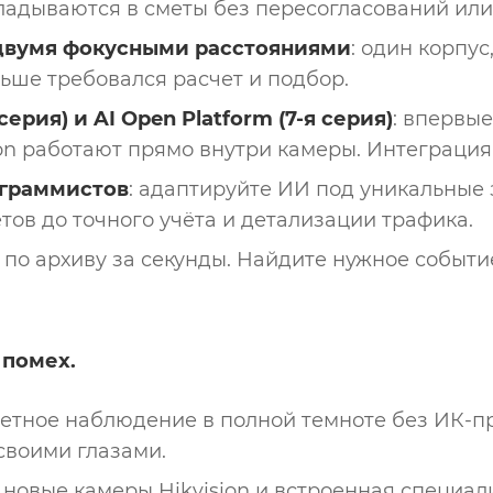
ладываются в сметы без пересогласований или
двумя фокусными расстояниями
: один корпус
ньше требовался расчет и подбор.
ерия) и AI Open Platform (7-я серия)
: впервы
ion работают прямо внутри камеры. Интеграция
ограммистов
: адаптируйте ИИ под уникальные 
ов до точного учёта и детализации трафика.
к по архиву за секунды. Найдите нужное событ
 помех.
ветное наблюдение в полной темноте без ИК-п
своими глазами.
: новые камеры Hikvision и встроенная специ