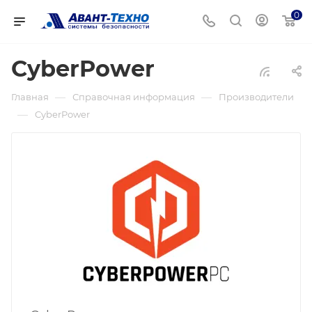
0
CyberPower
—
—
Главная
Справочная информация
Производители
—
CyberPower