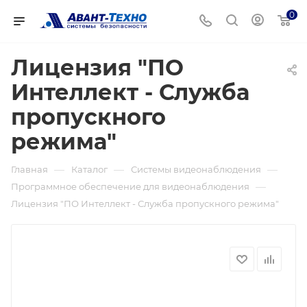
0
Лицензия "ПО
Интеллект - Служба
пропускного
режима"
—
—
—
Главная
Каталог
Системы видеонаблюдения
—
Программное обеспечение для видеонаблюдения
Лицензия "ПО Интеллект - Служба пропускного режима"