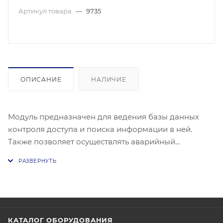
Артикул товара
—
9735
ОПИСАНИЕ
НАЛИЧИЕ
Модуль предназначен для ведения базы данных
контроля доступа и поиска информации в ней.
Также позволяет осуществлять аварийный
мониторинг и печать пропусков. Лицензия систему.
Включает неограниченное количество лицензий на
подключение считывателей карт доступа,
предназначенных для заполнения базы данных
идентификторов.
КАТАЛОГ ОБОРУДОВАНИЯ