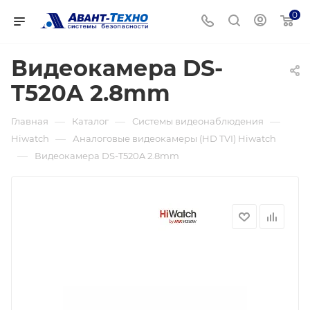
0
Видеокамера DS-
T520A 2.8mm
—
—
—
Главная
Каталог
Системы видеонаблюдения
—
Hiwatch
Аналоговые видеокамеры (HD TVI) Hiwatch
—
Видеокамера DS-T520A 2.8mm