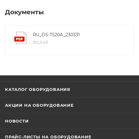
DWDR/BLC/HLC. Видеовыход 4-в-1 (переключаемые
TVI/AHD/CVI/CVBS). Защита: IP67. Потребляемая
Документы
мощность: Макс. 4.5 Вт.
RU_DS-T520A_230331
512,5 кб
КАТАЛОГ ОБОРУДОВАНИЯ
АКЦИИ НА ОБОРУДОВАНИЕ
НОВОСТИ
ПРАЙС-ЛИСТЫ НА ОБОРУДОВАНИЕ