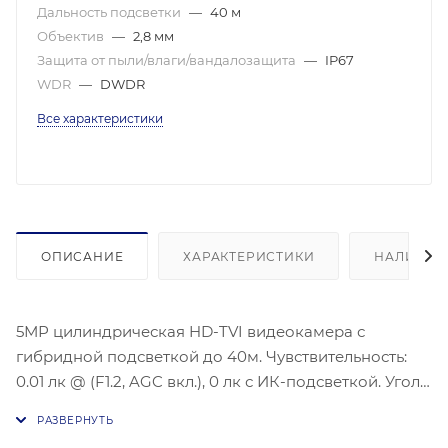
Дальность подсветки
—
40 м
Объектив
—
2,8 мм
Защита от пыли/влаги/вандалозащита
—
IP67
WDR
—
DWDR
Все характеристики
ОПИСАНИЕ
ХАРАКТЕРИСТИКИ
НАЛИЧИЕ
5МР цилиндрическая HD-TVI видеокамера с
гибридной подсветкой до 40м. Чувствительность:
0.01 лк @ (F1.2, AGC вкл.), 0 лк с ИК-подсветкой. Угол
обзора: по горизонтали: 107°, по вертикали: 64°, по
диагонали: 129°.Улучшение изображение: