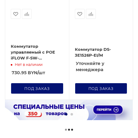
Коммутатор
Коммутатор DS-
управляемый c POE
3E1526P-EI/M
iFLOW F-SW-
Уточняйте у
EM426POE-VM/L
Нет в наличии
менеджера
730.95
BYN
/шт
ПОД ЗАКАЗ
ПОД ЗАКАЗ