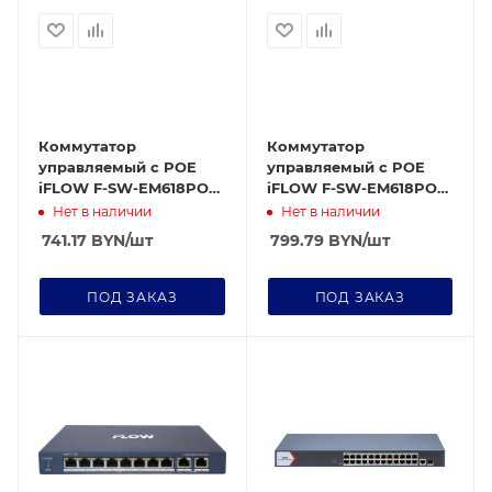
Коммутатор
Коммутатор
управляемый c POE
управляемый c POE
iFLOW F-SW-EM618POE-
iFLOW F-SW-EM618POE-
VM/L
VM
Нет в наличии
Нет в наличии
741.17
BYN
/шт
799.79
BYN
/шт
ПОД ЗАКАЗ
ПОД ЗАКАЗ