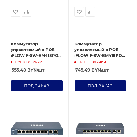
Коммутатор
Коммутатор
управляемый c POE
управляемый c POE
iFLOW F-SW-EM418POE-
iFLOW F-SW-EM418POE-
VM/L
VM
Нет в наличии
Нет в наличии
555.48
BYN
/шт
745.49
BYN
/шт
ПОД ЗАКАЗ
ПОД ЗАКАЗ