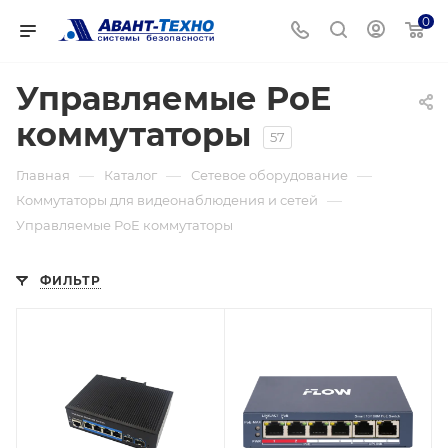
0
Управляемые PoE
коммутаторы
57
—
—
—
Главная
Каталог
Сетевое оборудование
—
Коммутаторы для видеонаблюдения и сетей
Управляемые PoE коммутаторы
ФИЛЬТР