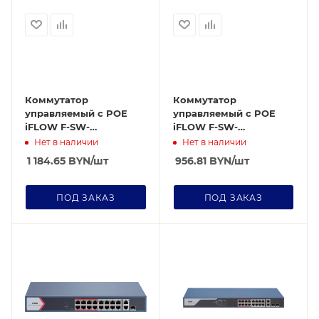
Коммутатор
Коммутатор
управляемый c POE
управляемый c POE
iFLOW F-SW-
iFLOW F-SW-
EM626POE-VM
EM426POE-VM
Нет в наличии
Нет в наличии
1 184.65
BYN
/шт
956.81
BYN
/шт
ПОД ЗАКАЗ
ПОД ЗАКАЗ