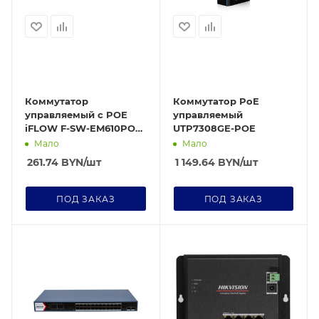
Коммутатор
Коммутатор PoE
управляемый c POE
управляемый
iFLOW F-SW-EM610POE-
UTP7308GE-POE
VM/L
Мало
Мало
261.74
BYN
/шт
1 149.64
BYN
/шт
ПОД ЗАКАЗ
ПОД ЗАКАЗ