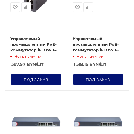
Управляемый
Управляемый
промышленный PoE-
промышленный PoE-
коммутатор iFLOW F-
коммутатор iFLOW F-
SW-IM612HPOE-PM-
SW-IM628HPOE-PM-
Нет в наличии
Нет в наличии
8G4GO
24G4GO
597.97
BYN
/шт
1 518.16
BYN
/шт
ПОД ЗАКАЗ
ПОД ЗАКАЗ