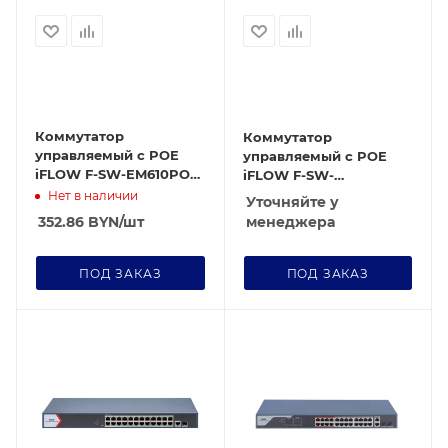
Коммутатор
Коммутатор
управляемый c POE
управляемый c POE
iFLOW F-SW-EM610POE-
iFLOW F-SW-
VM
EM626POE-VM/L
Нет в наличии
Уточняйте у
менеджера
352.86
BYN
/шт
ПОД ЗАКАЗ
ПОД ЗАКАЗ