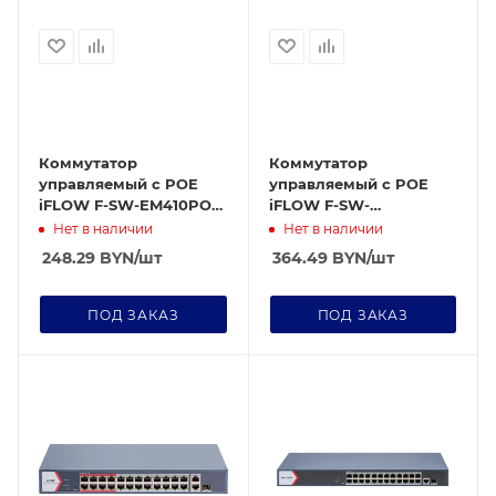
Коммутатор
Коммутатор
управляемый c POE
управляемый c POE
iFLOW F-SW-EM410POE-
iFLOW F-SW-
VM/L
EM410HPOE-VM
Нет в наличии
Нет в наличии
248.29
BYN
/шт
364.49
BYN
/шт
ПОД ЗАКАЗ
ПОД ЗАКАЗ