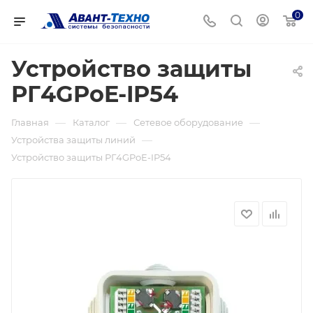
0
Устройство защиты
РГ4GPoE-IP54
—
—
—
Главная
Каталог
Сетевое оборудование
—
Устройства защиты линий
Устройство защиты РГ4GPoE-IP54