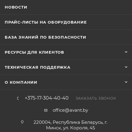
возникающих в кабеле, на шину заземления через
НОВОСТИ
среднюю точку симметрирующего дросселя.
Диодный мост с TVS-диодом в диагонали
ПРАЙС-ЛИСТЫ НА ОБОРУДОВАНИЕ
обеспечивает подавление противофазных помех на
сигнальной паре.
БАЗА ЗНАНИЙ ПО БЕЗОПАСНОСТИ
РЕСУРСЫ ДЛЯ КЛИЕНТОВ
ТЕХНИЧЕСКАЯ ПОДДЕРЖКА
О КОМПАНИИ
+375-17-304-40-40
ЗАКАЗАТЬ ЗВОНОК
office@avant.by
220004, Республика Беларусь, г.
Минск, ул. Короля, 45