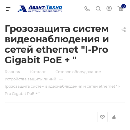
0
Грозозащита систем
видеонаблюдения и
сетей ethernet "I-Pro
Gigabit PoE + "
—
—
—
Главная
Каталог
Сетевое оборудование
—
Устройства защиты линий
Грозозащита систем видеонаблюдения и сетей ethernet "I-
Pro Gigabit PoE + "