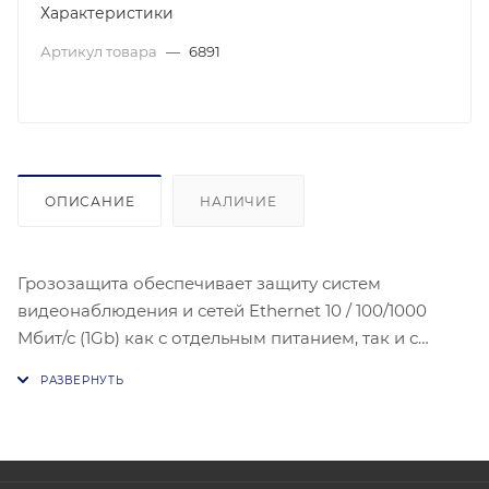
Характеристики
Артикул товара
—
6891
ОПИСАНИЕ
НАЛИЧИЕ
Грозозащита обеспечивает защиту систем
видеонаблюдения и сетей Ethernet 10 / 100/1000
Мбит/с (1Gb) как с отдельным питанием, так и с
поддержкой всех типов питания PoE , в том числе
PoE+. Грозозащита, молниезащита устанавливается
на медные порты оборудования при длине кабеля
более 10 метров. Предназначено для Защиты
портов видеокамер, сетей Ethernet, WI-FI