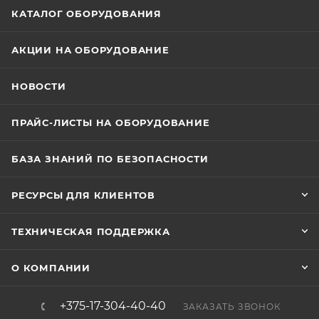
маршрутизаторов, коммутаторов, в том числе с PoE
КАТАЛОГ ОБОРУДОВАНИЯ
и PoE+, от опасных разрядов, электрических
наводок и помех в результате воздействия всех
АКЦИИ НА ОБОРУДОВАНИЕ
типовых ситуаций
НОВОСТИ
ПРАЙС-ЛИСТЫ НА ОБОРУДОВАНИЕ
БАЗА ЗНАНИЙ ПО БЕЗОПАСНОСТИ
РЕСУРСЫ ДЛЯ КЛИЕНТОВ
ТЕХНИЧЕСКАЯ ПОДДЕРЖКА
О КОМПАНИИ
+375-17-304-40-40
ЗАКАЗАТЬ ЗВОНОК