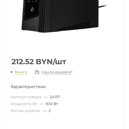
212.52
BYN
/шт
Много
Нашли дешевле?
Характеристики
Артикул товара
—
24157
Мощность, Вт
—
500 Вт
Кол-во розеток
—
2