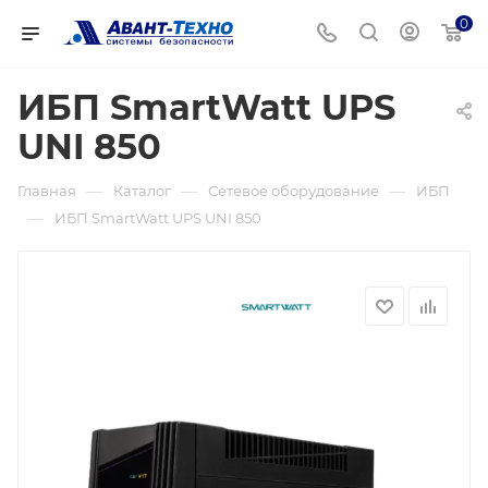
0
ИБП SmartWatt UPS
UNI 850
—
—
—
Главная
Каталог
Сетевое оборудование
ИБП
—
ИБП SmartWatt UPS UNI 850