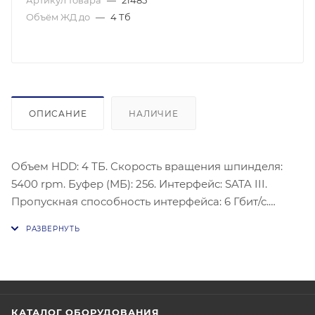
Артикул товара
—
21485
Объём ЖД до
—
4 Тб
ОПИСАНИЕ
НАЛИЧИЕ
Объем HDD: 4 ТБ. Скорость вращения шпинделя:
5400 rpm. Буфер (МБ): 256. Интерфейс: SATA III.
Пропускная способность интерфейса: 6 Гбит/с.
Ударостойкость при работе: 30 G. Уровень шума во
время работы: 27 дБ. Назначение: видеосистемы.
Максимальное энергопотребление: 4.7 Вт. Размеры:
101,6 x 26,1 x 147 мм. Вес: 0.570 кг
КАТАЛОГ ОБОРУДОВАНИЯ