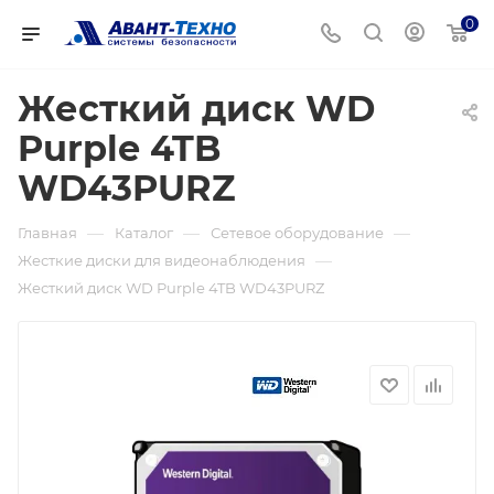
0
Жесткий диск WD
Purple 4TB
WD43PURZ
—
—
—
Главная
Каталог
Сетевое оборудование
—
Жесткие диски для видеонаблюдения
Жесткий диск WD Purple 4TB WD43PURZ