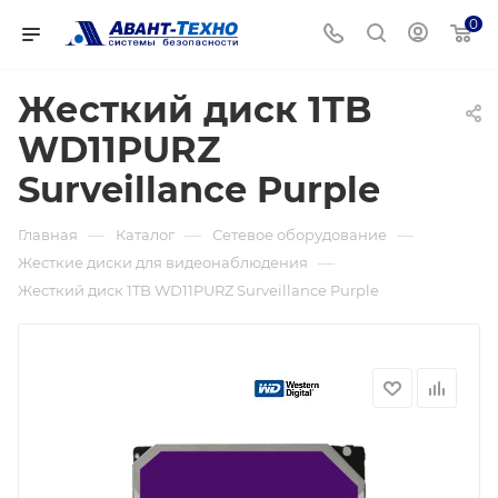
0
Жесткий диск 1TB
WD11PURZ
Surveillance Purple
—
—
—
Главная
Каталог
Сетевое оборудование
—
Жесткие диски для видеонаблюдения
Жесткий диск 1TB WD11PURZ Surveillance Purple