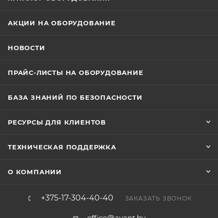
времени, а не для жестких условий круглосуточной
эксплуатации в системах видеонаблюдения
АКЦИИ НА ОБОРУДОВАНИЕ
высокой четкости. Жесткие диски WD Purple для
систем видеонаблюдения проверены на
НОВОСТИ
совместимость с широким спектром систем
обеспечения безопасности, благодаря чему вы
ПРАЙС-ЛИСТЫ НА ОБОРУДОВАНИЕ
можете быть уверены в надежности
специализированного оборудования. Объём: 1 ТБ.
БАЗА ЗНАНИЙ ПО БЕЗОПАСНОСТИ
Форм-фактор: 3.5". Интерфейс: SATA 3.0 (6Gbps).
Скорость вращения шпинделя: 5 400 об/мин. Буфер:
РЕСУРСЫ ДЛЯ КЛИЕНТОВ
64 МБ. Аппаратное шифрование: Нет. Размер
сектора: 4Kn. Скорость последовательного чтения:
ТЕХНИЧЕСКАЯ ПОДДЕРЖКА
110 МБайт/с. Время наработки на отказ (МТBF): 1 000
000 ч. Толщина: 26.1 мм.
О КОМПАНИИ
+375-17-304-40-40
ЗАКАЗАТЬ ЗВОНОК
office@avant.by