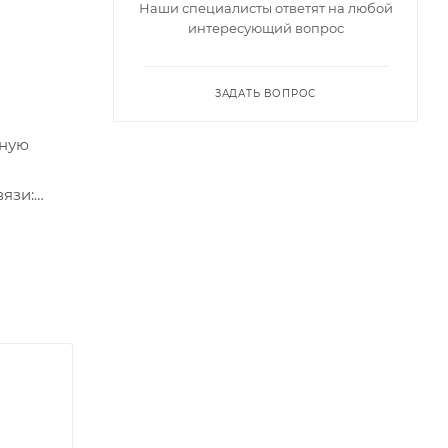
Наши специалисты ответят на любой
интересующий вопрос
ЗАДАТЬ ВОПРОС
иную
вязи:
тах
тройств
тво
230 В, 50
м питании
о 16
оне
нен из