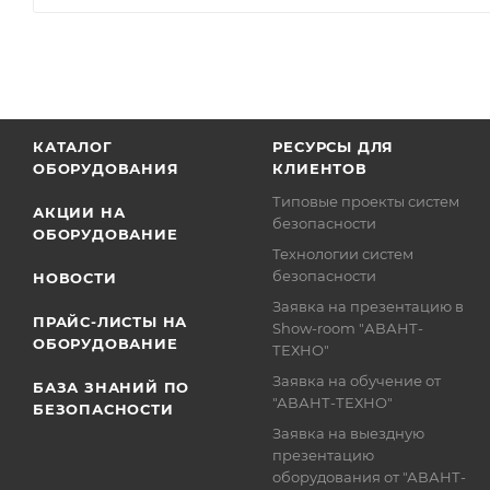
КАТАЛОГ
РЕСУРСЫ ДЛЯ
ОБОРУДОВАНИЯ
КЛИЕНТОВ
Типовые проекты систем
АКЦИИ НА
безопасности
ОБОРУДОВАНИЕ
Технологии систем
безопасности
НОВОСТИ
Заявка на презентацию в
ПРАЙС-ЛИСТЫ НА
Show-room "АВАНТ-
ОБОРУДОВАНИЕ
ТЕХНО"
Заявка на обучение от
БАЗА ЗНАНИЙ ПО
"АВАНТ-ТЕХНО"
БЕЗОПАСНОСТИ
Заявка на выездную
презентацию
оборудования от "АВАНТ-