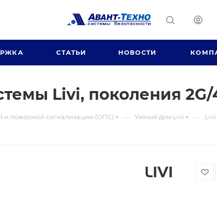
ЕРЖКА
СТАТЬИ
НОВОСТИ
КОМП
стемы Livi, поколения 2G
—
—
й и пожарной сигнализации (ОПС)
Умный дом Livi
Liv