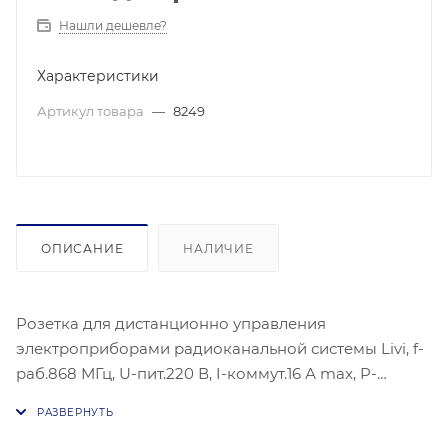
Нашли дешевле?
Характеристики
Артикул товара
—
8249
ОПИСАНИЕ
НАЛИЧИЕ
Розетка для дистанционно управления
электроприборами радиоканальной системы Livi, f-
раб.868 МГц, U-пит.220 В, I-коммут.16 А max, P-
нагр.3,2 кВт, измерение напряжения сети, силы тока,
потребляемой мощности, t-раб.-2050°С. Розетка