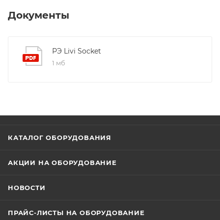
радиоканальная предназначена для управления
силовой нагрузкой по команде контрольного
Документы
прибора, полученной по радиоканалу.
РЭ Livi Socket
1 мб
КАТАЛОГ ОБОРУДОВАНИЯ
АКЦИИ НА ОБОРУДОВАНИЕ
НОВОСТИ
ПРАЙС-ЛИСТЫ НА ОБОРУДОВАНИЕ