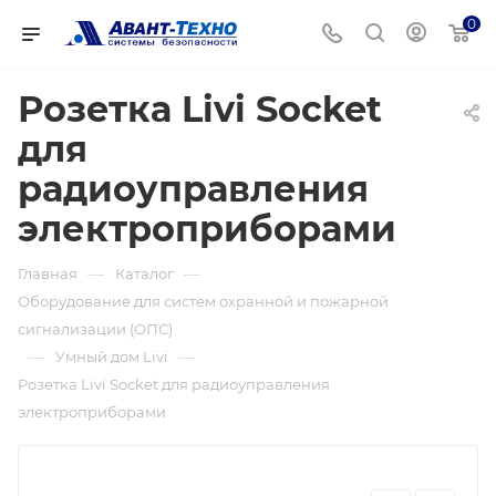
0
Розетка Livi Socket
для
радиоуправления
электроприборами
—
—
Главная
Каталог
Оборудование для систем охранной и пожарной
сигнализации (ОПС)
—
—
Умный дом Livi
Розетка Livi Socket для радиоуправления
электроприборами