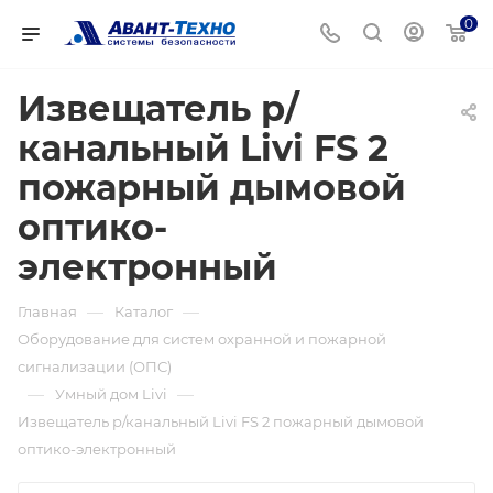
0
Извещатель р/
канальный Livi FS 2
пожарный дымовой
оптико-
электронный
—
—
Главная
Каталог
Оборудование для систем охранной и пожарной
сигнализации (ОПС)
—
—
Умный дом Livi
Извещатель р/канальный Livi FS 2 пожарный дымовой
оптико-электронный