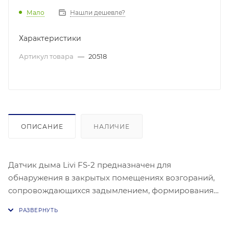
Мало
Нашли дешевле?
Характеристики
Артикул товара
—
20518
ОПИСАНИЕ
НАЛИЧИЕ
Датчик дыма Livi FS-2 предназначен для
обнаружения в закрытых помещениях возгораний,
сопровождающихся задымлением, формирования
звукового сигнала «Пожар», а также передачи
извещения о пожаре и технического состояния по
радиоканалу на коммуникатор. Устройство работает