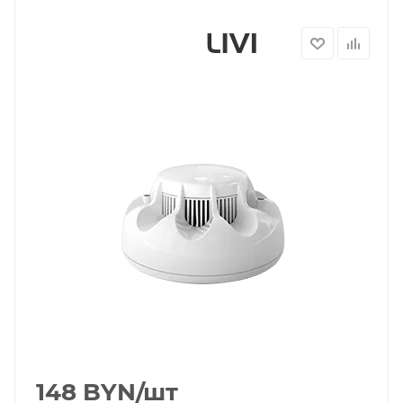
148
BYN
/шт