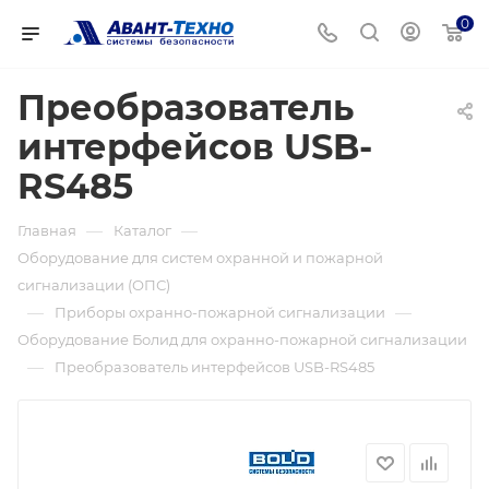
0
Преобразователь
интерфейсов USB-
RS485
—
—
Главная
Каталог
Оборудование для систем охранной и пожарной
сигнализации (ОПС)
—
—
Приборы охранно-пожарной сигнализации
Оборудование Болид для охранно-пожарной сигнализации
—
Преобразователь интерфейсов USB-RS485