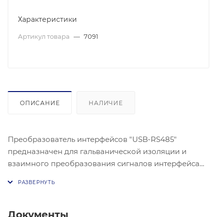
Характеристики
Артикул товара
—
7091
ОПИСАНИЕ
НАЛИЧИЕ
Преобразователь интерфейсов "USB-RS485"
предназначен для гальванической изоляции и
взаимного преобразования сигналов интерфейса
USB и сигналов двухпроводного магистрального
интерфейса RS-485. В ИСО «Орион» предназначен
для подключения ПК к системным приборам при
программировании.
Документы