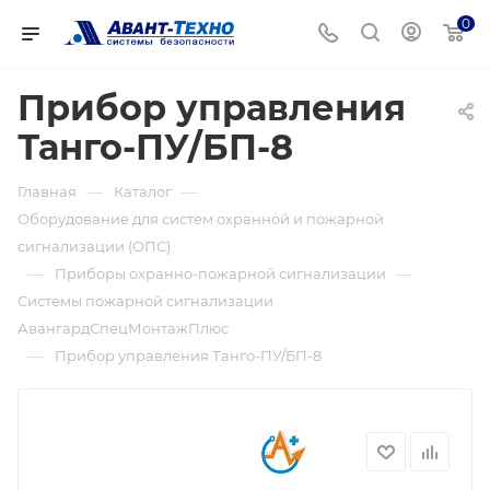
0
Прибор управления
Танго-ПУ/БП-8
—
—
Главная
Каталог
Оборудование для систем охранной и пожарной
сигнализации (ОПС)
—
—
Приборы охранно-пожарной сигнализации
Системы пожарной сигнализации
АвангардСпецМонтажПлюс
—
Прибор управления Танго-ПУ/БП-8