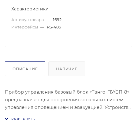
Характеристики
Артикул товара
—
1692
Интерфейсы
—
RS-485
ОПИСАНИЕ
НАЛИЧИЕ
Прибор управления базовый блок «Танго-ПУ/БП-8»
предназначен для построения зональных систем
управления оповещением и эвакуацией. Устройство
работает от номинального напряжения питания 24
В с допустимым диапазоном от 18 до 28 В.
Потребляемый ток в дежурном режиме не