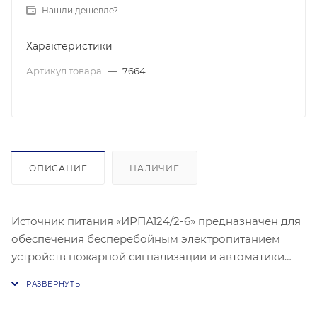
Нашли дешевле?
Характеристики
Артикул товара
—
7664
ОПИСАНИЕ
НАЛИЧИЕ
Источник питания «ИРПА124/2-6» предназначен для
обеспечения бесперебойным электропитанием
устройств пожарной сигнализации и автоматики
при отсутствии у них сетевого или внутреннего
источника питания. Устройство работает от сети
переменного тока 187-253 В частотой 50±0,5 Гц и