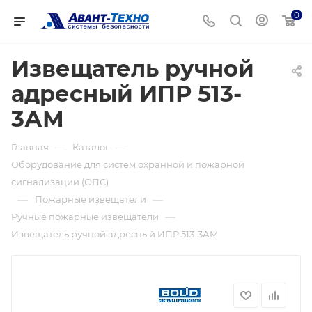
0
Извещатель ручной
адресный ИПР 513-
3АМ
—
—
Главная
Каталог
Оборудование для систем охранной и пожарной
сигнализации (ОПС)
—
—
Пожарные извещатели
—
Ручные пожарные извещатели
Извещатель ручной адресный ИПР 513-3АМ