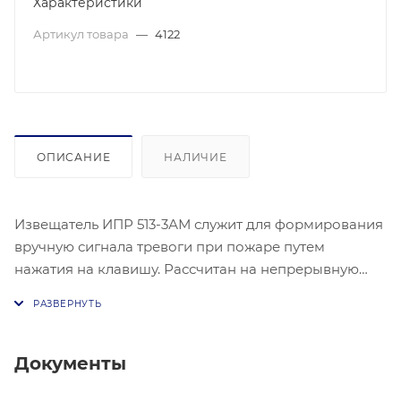
Характеристики
Артикул товара
—
4122
ОПИСАНИЕ
НАЛИЧИЕ
Извещатель ИПР 513-3АМ служит для формирования
вручную сигнала тревоги при пожаре путем
нажатия на клавишу. Рассчитан на непрерывную
работу, является восстанавливаемым. Применяется
с контроллерами «С2000-КДЛ» и «С2000-КДЛ-2И».
Извещатель пожарный ручной адресный, работает
совместно с С2000-КДЛ. Без изолятора, IР40,
Документы
94x94x54, - 30°С.+ 55 °С