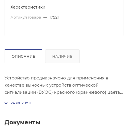
Характеристики
Артикул товара
—
17921
ОПИСАНИЕ
НАЛИЧИЕ
Устройство предназначено для применения в
качестве выносных устройств оптической
сигнализации (ВУОС) красного (оранжевого) цвета
для дублирования состояния встроенных
оптических индикаторов пожарных извещателей
типов ИП 212-44, ИП 212-54, ИП 212-3м³ и
аналогичных.
Документы