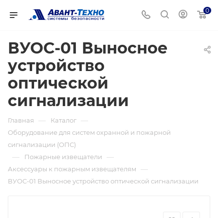
0
ВУОС-01 Выносное
устройство
оптической
сигнализации
—
—
Главная
Каталог
Оборудование для систем охранной и пожарной
сигнализации (ОПС)
—
—
Пожарные извещатели
—
Аксессуары к пожарным извещателям
ВУОС-01 Выносное устройство оптической сигнализации