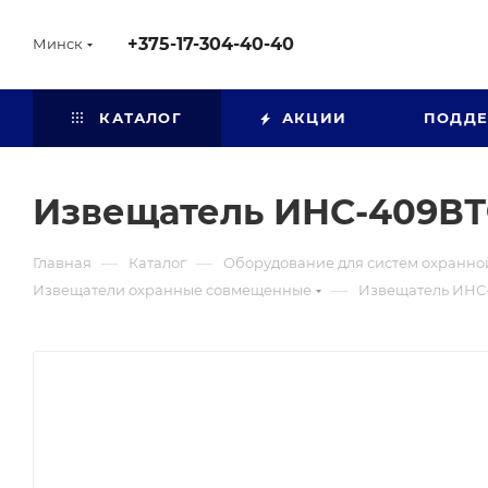
+375-17-304-40-40
Минск
КАТАЛОГ
АКЦИИ
ПОДД
Извещатель ИНС-409В
—
—
Главная
Каталог
Оборудование для систем охранно
—
Извещатели охранные совмещенные
Извещатель ИНС