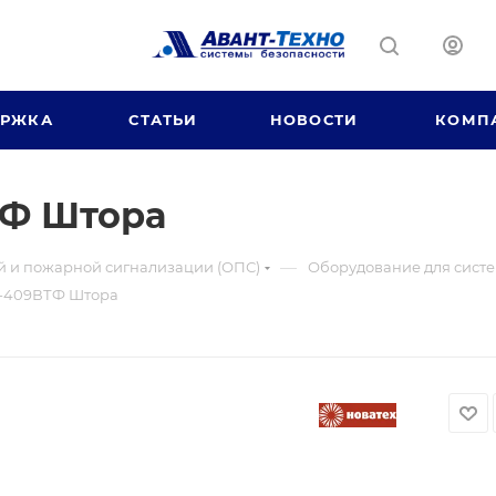
ЕРЖКА
СТАТЬИ
НОВОСТИ
КОМП
ТФ Штора
—
й и пожарной сигнализации (ОПС)
Оборудование для систе
-409ВТФ Штора