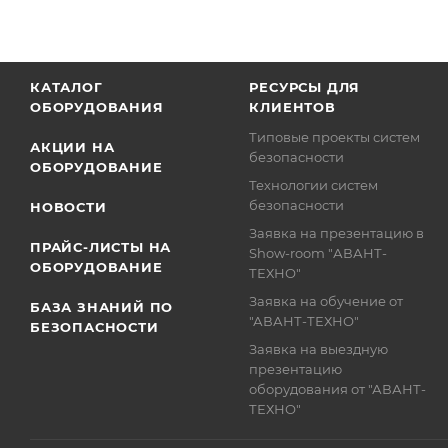
КАТАЛОГ
РЕСУРСЫ ДЛЯ
ОБОРУДОВАНИЯ
КЛИЕНТОВ
Типовые проекты систем
АКЦИИ НА
безопасности
ОБОРУДОВАНИЕ
Технологии систем
безопасности
НОВОСТИ
Заявка на презентацию в
ПРАЙС-ЛИСТЫ НА
Show-room "АВАНТ-
ОБОРУДОВАНИЕ
ТЕХНО"
Заявка на обучение от
БАЗА ЗНАНИЙ ПО
"АВАНТ-ТЕХНО"
БЕЗОПАСНОСТИ
Заявка на выездную
презентацию
оборудования от "АВАНТ-
ТЕХНО"