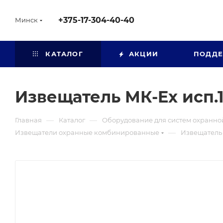
+375-17-304-40-40
Минск
КАТАЛОГ
АКЦИИ
ПОДД
Извещатель МК-Ex исп.
—
—
Главная
Каталог
Оборудование для систем охранно
—
Извещатели охранные комбинированные
Извещатель 