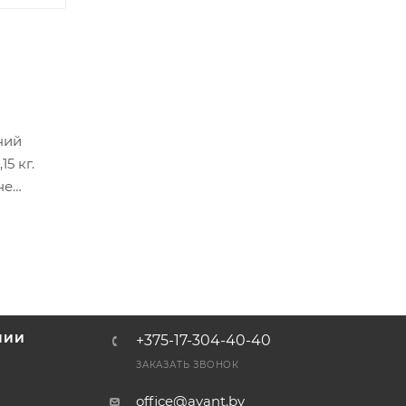
ний
5 кг.
не
НИИ
+375-17-304-40-40
и
ЗАКАЗАТЬ ЗВОНОК
office@avant.by