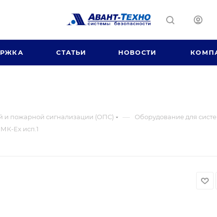
ЕРЖКА
СТАТЬИ
НОВОСТИ
КОМП
1
—
й и пожарной сигнализации (ОПС)
Оборудование для систе
МК-Ex исп.1