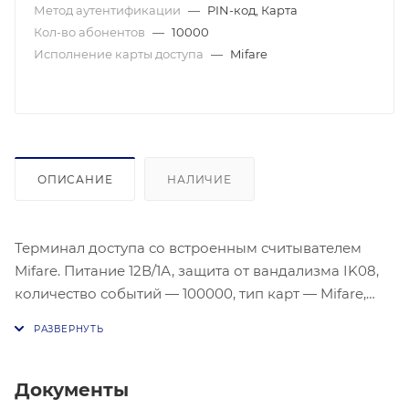
Метод аутентификации
—
PIN-код, Карта
Кол-во абонентов
—
10000
Исполнение карты доступа
—
Mifare
ОПИСАНИЕ
НАЛИЧИЕ
Терминал доступа со встроенным считывателем
Mifare. Питание 12В/1А, защита от вандализма IK08,
количество событий — 100000, тип карт — Mifare,
степень защиты IP65, количество карт — 10000,
методы аутентификации — PIN-код и карта.
Документы