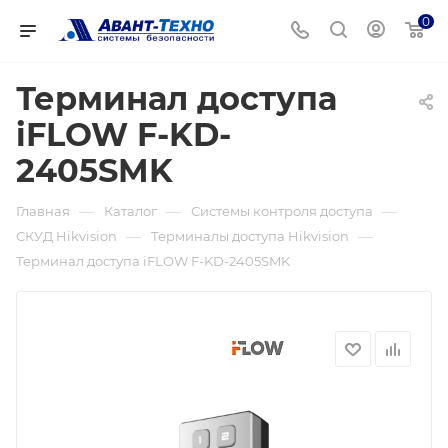
0
Терминал доступа
iFLOW F-KD-
2405SMK
—
—
—
Главная
Каталог
Системы контроля доступа
—
—
СКУД Hikvision
Терминалы доступа Hikvision
Терминал доступа iFLOW F-KD-2405SMK