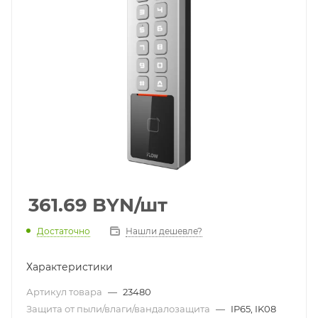
361.69
BYN
/шт
Достаточно
Нашли дешевле?
Характеристики
Артикул товара
—
23480
Защита от пыли/влаги/вандалозащита
—
IP65, IK08