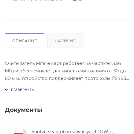
ОПИСАНИЕ
НАЛИЧИЕ
Считыватель Mifare карт работает на частоте 13.56
МГц и обеспечивает дальность считывания от 30 до
80 мм. Устройство поддерживает протоколы RS485,
Wiegand (W26/W34) и OSDP, что делает его
совместимым с различными системами. Питание
осуществляется от источника постоянного тока 12 В,
при этом потребляемая мощность составляет 2 Вт.
Документы
Считыватель функционирует в температурном
диапазоне от -20 °C до +70 °C и имеет степень
защиты IP65, что позволяет использовать его в
Sootvetstvie_oborudovaniya_iFLOW_s_Hikvision_i_HiWatch