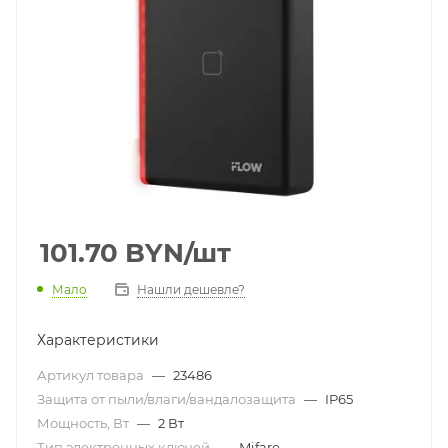
101.70
BYN
/шт
Мало
Нашли дешевле?
Характеристики
Артикул товара
—
23486
Защита от пыли/влаги/вандалозащита
—
IP65
Мощность, Вт
—
2 Вт
Тип электронных ключей
—
Mifare