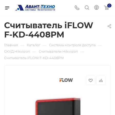
0
Считыватель iFLOW
F-KD-4408PM
—
—
—
Главная
Каталог
Системы контроля доступа
—
—
СКУД Hikvision
Считыватели Hikvision
Считыватель iFLOW F-KD-4408PM