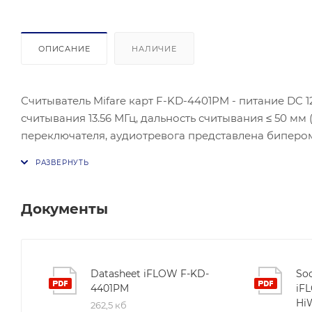
ОПИСАНИЕ
НАЛИЧИЕ
Считыватель Mifare карт F-KD-4401PM - питание DC 12
считывания 13.56 МГц, дальность считывания ≤ 50 мм 
переключателя, аудиотревога представлена бипером.
клавиатура отсутствует. Имеется LED-индикатор: ин
температура варьируется от -20 до +65 °C, рабочая в
соответствует IP64. Размеры устройства составляют 132.
Документы
Datasheet iFLOW F-KD-
Soo
4401PM
iFL
Hi
262,5 кб