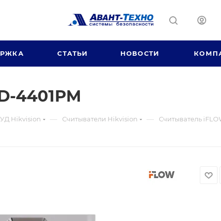
ЕРЖКА
СТАТЬИ
НОВОСТИ
КОМП
KD-4401PM
—
—
УД Hikvision
Считыватели Hikvision
Считыватель iFL