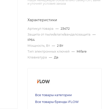
Наши менеджеры обязательно свяжутся с вами
и уточнят условия заказа
Характеристики
Артикул товара
—
23472
Защита от пыли/влаги/вандалозащита
—
IP64
Мощность, Вт
—
2 Вт
Тип электронных ключей
—
Mifare
Клавиатура
—
Да
Все товары категории
Все товары бренда iFLOW