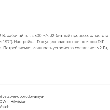
 В, рабочий ток ≤ 500 мА, 32-битный процессор, частота
(≤ 1.97″). Настройка ID осуществляется при помощи DIP-
 Потребляемая мощность устройства составляет ≤ 2 Вт,
дикатор питания и светодиодный индикатор состояния. 
лажность — от 10 до 90 % (без конденсата). Уровень защи
0 × 92.3 × 20.5 мм, масса — ≤ 0.14 кг.
tvetstvie-oborudovaniya-
OW-s-Hikvision-i-
Watch