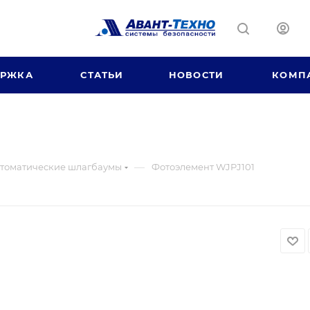
ЕРЖКА
СТАТЬИ
НОВОСТИ
КОМП
—
томатические шлагбаумы
Фотоэлемент WJPJ101