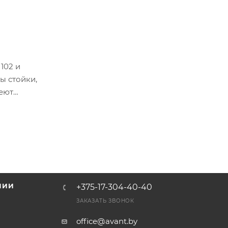
102 и
ы стойки,
меют
НИИ
+375-17-304-40-40
и
ЗАКАЗАТЬ ЗВОНОК
office@avant.by