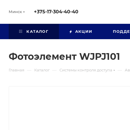
+375-17-304-40-40
Минск
КАТАЛОГ
АКЦИИ
ПОДД
Фотоэлемент WJPJ101
—
—
—
Главная
Каталог
Системы контроля доступа
Ав