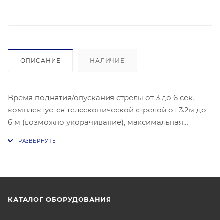
ОПИСАНИЕ
НАЛИЧИЕ
Время поднятия/опускания стрелы от 3 до 6 сек,
комплектуется телескопической стрелой от 3.2м до
6 м (возможно укорачивание), максимальная
дальность радиоуправления 30m. В комплекте
опорная стойка, закладные, настольный
беспроводной пульт, 2 брелока. Размеры стойки:
329х301х954мм (ДхШхВ).
КАТАЛОГ ОБОРУДОВАНИЯ