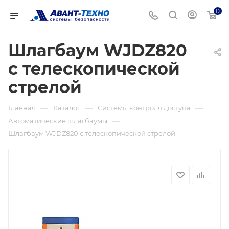
0
Шлагбаум WJDZ820
с телескопической
стрелой
—
—
—
Главная
Каталог
Системы контроля доступа
—
Автоматические шлагбаумы
Шлагбаум WJDZ820 с телескопической стрелой