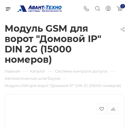
0
Модуль GSM для
ворот "Домовой IP"
DIN 2G (15000
номеров)
—
—
—
Главная
Каталог
Системы контроля доступа
—
Автоматические шлагбаумы
Модуль GSM для ворот "Домовой IP" DIN 2G (15000 номеров)