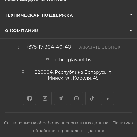
температурном диапазоне от -35 до +85 °C и при
относительной влажности от 0 до 90% (в диапазоне
ТЕХНИЧЕСКАЯ ПОДДЕРЖКА
0…35 °C). Габаритные размеры устройства
составляют 90 × 53 × 55 мм.
О КОМПАНИИ
+375-17-304-40-40
ЗАКАЗАТЬ ЗВОНОК
office@avant.by
220004, Республика Беларусь, г.
Минск, ул. Короля, 45
Соглашение на обработку персональных данных
Политика
обработки персональных данных