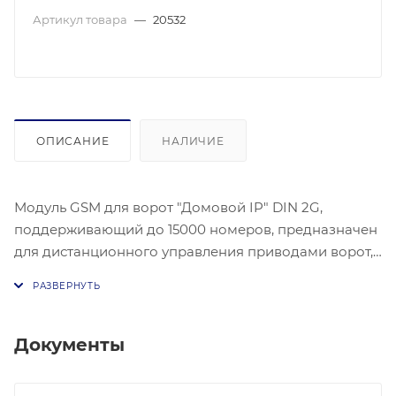
Артикул товара
—
20532
ОПИСАНИЕ
НАЛИЧИЕ
Модуль GSM для ворот "Домовой IP" DIN 2G,
поддерживающий до 15000 номеров, предназначен
для дистанционного управления приводами ворот,
шлагбаумов и другими системами контроля
доступа, а также может использоваться как
универсальное GSM реле. Устройство питается от
источника постоянного тока напряжением от 10 до
Документы
30 В. Пиковый ток потребления составляет 1,1 А, а
рабочий ток — от 0,06 до 0,18 А. Максимальный ток