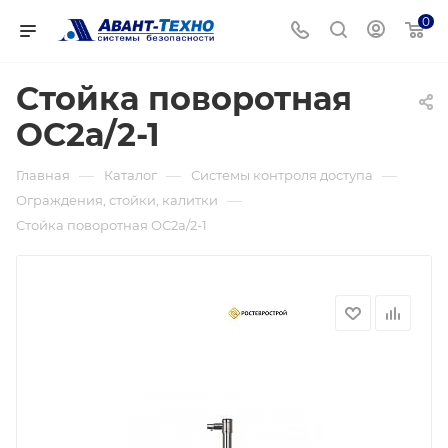
0
Стойка поворотная
ОС2а/2-1
—
—
—
Главная
Каталог
Системы контроля доступа
—
Ограждения, стойки, калитки
Стойка поворотная ОС2а/2-1