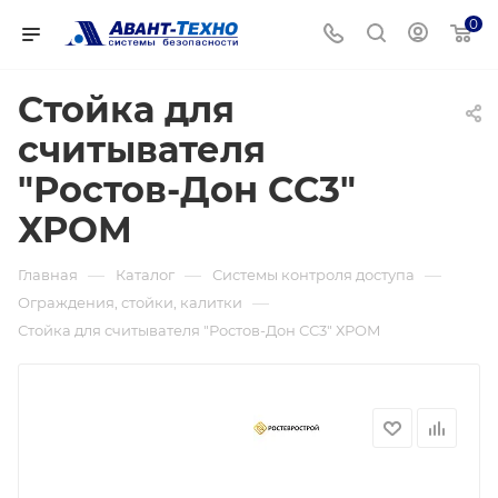
0
Стойка для
считывателя
"Ростов-Дон СС3"
ХРОМ
—
—
—
Главная
Каталог
Системы контроля доступа
—
Ограждения, стойки, калитки
Стойка для считывателя "Ростов-Дон СС3" ХРОМ