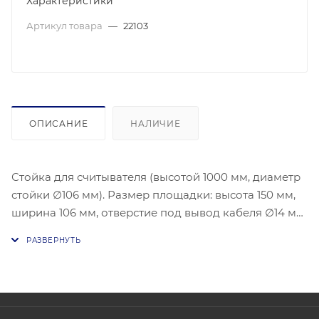
Характеристики
Артикул товара
—
22103
ОПИСАНИЕ
НАЛИЧИЕ
Стойка для считывателя (высотой 1000 мм, диаметр
стойки ∅106 мм). Размер площадки: высота 150 мм,
ширина 106 мм, отверстие под вывод кабеля ∅14 мм.
Корпус стойки: хромированная сталь. Диапазон
рабочих температур: от 0ºС до +50ºС.