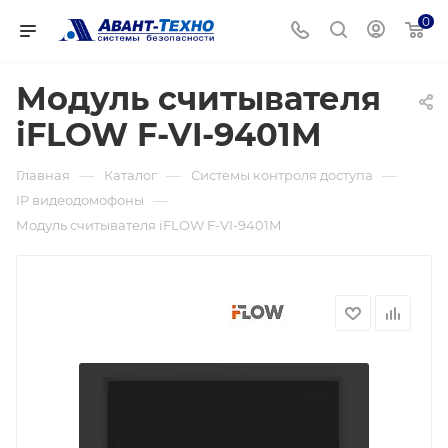
0
Модуль считывателя
iFLOW F-VI-9401M
—
—
—
Главная
Каталог
Системы контроля доступа
—
IP видеодомофоны
Модуль считывателя iFLOW F-VI-9401M