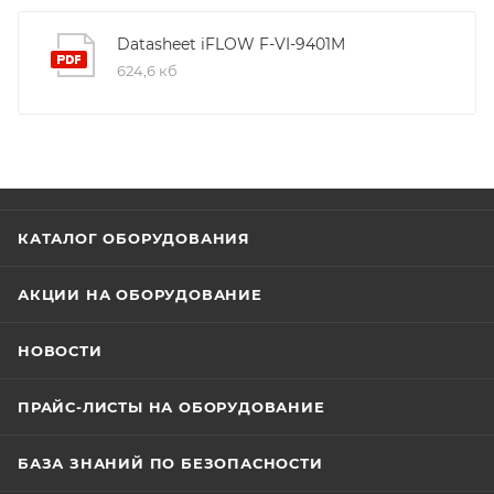
врезным или накладным способом, предназначен
для эксплуатации снаружи помещений.
Datasheet iFLOW F-VI-9401M
Потребляемая мощность устройства составляет 0.8
624,6 кб
Вт. Модуль работает в температурном диапазоне от
-40 до +55 °C и при влажности от 10 до 95% без
конденсата. Масса нетто равна 160 г, габаритные
размеры — 98.5 × 100 × 33.7 мм.
КАТАЛОГ ОБОРУДОВАНИЯ
АКЦИИ НА ОБОРУДОВАНИЕ
НОВОСТИ
ПРАЙС-ЛИСТЫ НА ОБОРУДОВАНИЕ
БАЗА ЗНАНИЙ ПО БЕЗОПАСНОСТИ