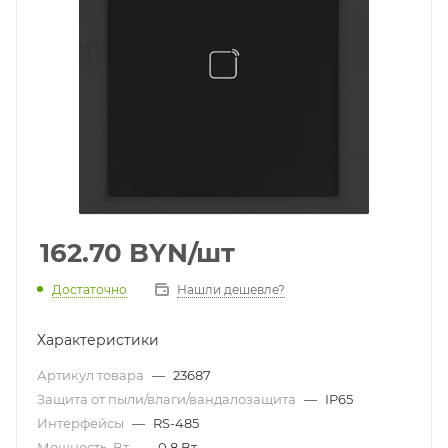
162.70
BYN
/шт
Достаточно
Нашли дешевле?
Характеристики
Артикул товара
—
23687
Защита от пыли/влаги/вандалозащита
—
IP65
Интерфейсы
—
RS-485
Мощность, Вт
—
0,8 Вт