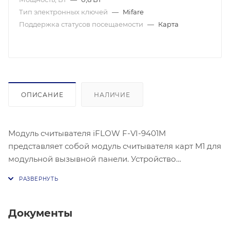
Тип электронных ключей
—
Mifare
Поддержка статусов посещаемости
—
Карта
ОПИСАНИЕ
НАЛИЧИЕ
Модуль считывателя iFLOW F-VI-9401M
представляет собой модуль считывателя карт M1 для
модульной вызывной панели. Устройство
поддерживает разблокировку двери с помощью
считывания карты и выдачу карт. Модуль оснащен
компенсацией засветки и имеет степень защиты
IP65. Для подключения используется один
Документы
интерфейс RS-485. Модуль может устанавливаться