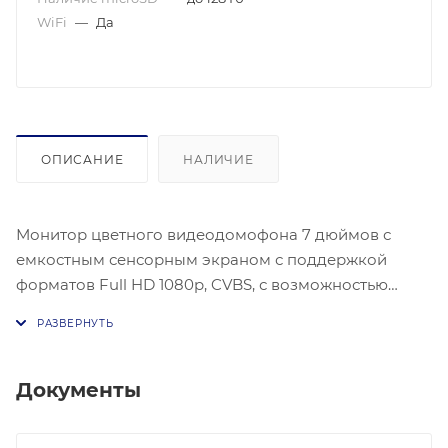
WiFi
—
Да
ОПИСАНИЕ
НАЛИЧИЕ
Монитор цветного видеодомофона 7 дюймов с
емкостным сенсорным экраном с поддержкой
форматов Full HD 1080p, CVBS, с возможностью
отправки уведомлений о вызове в мобильное
приложение "vhOme" (начиная с серийного номера
1092102101- vhOme 2.2) , удаленный просмотр на
смартфоне происходящего у вызывной панели,
Документы
удаленное управление замками, подключенными к
вызывным панелям. Тонкий корпус 15мм со