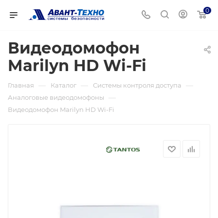
0
Видеодомофон
Marilyn HD Wi-Fi
—
—
—
Главная
Каталог
Системы контроля доступа
—
Аналоговые видеодомофоны
Видеодомофон Marilyn HD Wi-Fi