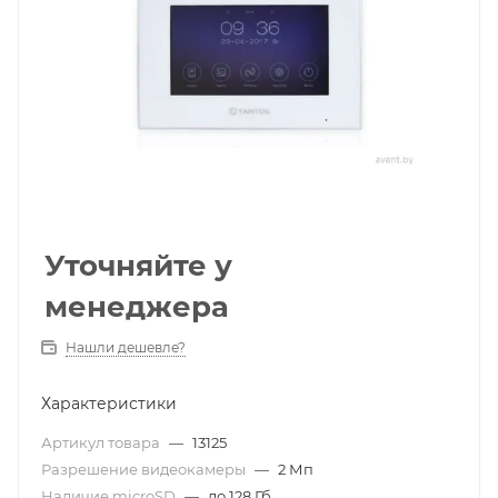
Уточняйте у
менеджера
Нашли дешевле?
Характеристики
Артикул товара
—
13125
Разрешение видеокамеры
—
2 Мп
Наличие microSD
—
до 128 Гб