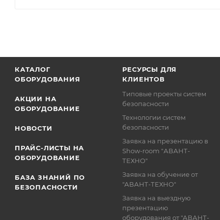
КАТАЛОГ
РЕСУРСЫ ДЛЯ
ОБОРУДОВАНИЯ
КЛИЕНТОВ
Типовые проекты систем
АКЦИИ НА
безопасности
ОБОРУДОВАНИЕ
Технологии систем
безопасности
НОВОСТИ
Заявка на презентацию в
ПРАЙС-ЛИСТЫ НА
Show-room "АВАНТ-
ОБОРУДОВАНИЕ
ТЕХНО"
Заявка на обучение от
БАЗА ЗНАНИЙ ПО
"АВАНТ-ТЕХНО"
БЕЗОПАСНОСТИ
Заявка на выездную
презентацию
оборудования от "АВАНТ-