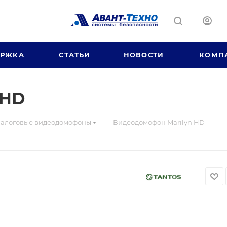
ЕРЖКА
СТАТЬИ
НОВОСТИ
КОМП
 HD
—
алоговые видеодомофоны
Видеодомофон Marilyn HD