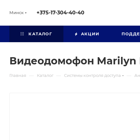
+375-17-304-40-40
Минск
КАТАЛОГ
АКЦИИ
ПОДД
Видеодомофон Marilyn
—
—
—
Главная
Каталог
Системы контроля доступа
Ан