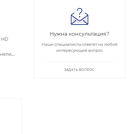
Нужна консультация?
 HD
Наши специалисты ответят на любой
интересующий вопрос
нели,
налью 7
й и
ЗАДАТЬ ВОПРОС
2,4 ГГц)
ывных
оров в
ручная