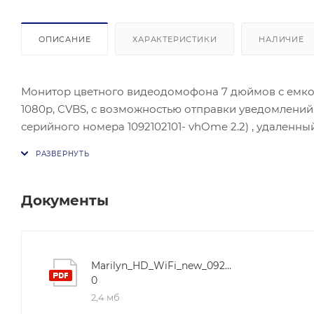
ОПИСАНИЕ
ХАРАКТЕРИСТИКИ
НАЛИЧИЕ
Монитор цветного видеодомофона 7 дюймов с емко
1080p, CVBS, с возможностью отправки уведомлений
серийного номера 1092102101- vhOme 2.2) , удален
удаленное управление замками, подключенными к 
дюймов разрешение 1024х600 точек, Разрешение за
видеокамер формата AHD 1080p). Поддержка microSD 
для отправки уведомлений о вызове или просмотра
Документы
панелей форматов CVBS/FullHD и 2-х видеокамер фо
одной системе (Selina HD, Selina HD M, Marilyn HD) ил
запись видео или фото, в т.ч. с помощью детектора 
Marilyn_HD_WiFi_new_092019-
0
2,4 мб