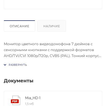
ОПИСАНИЕ
НАЛИЧИЕ
Монитор цветного видеодомофона 7 дюймов с
сенсорными кнопками с поддержкой форматов
AHD/TVI/CVI 1080p/720p, CVBS (PAL). Тонкий корпус
18мм со встроенным блоком питания. Подключение
2-х вызывных панелей и 2-х видеокамер форматов
AHD/TVI/CVI 1080p/720p, CVBS (PAL). Возможность
подключения до 6-х мониторов в одной системе.
Документы
Потребление: Не более 6,5Вт.
Mia_HD-1
1,5 мб