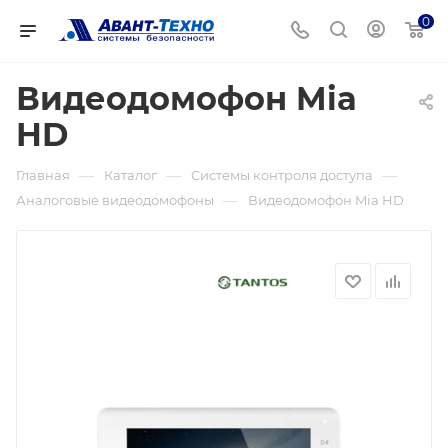
0
Видеодомофон Mia
HD
—
—
—
Главная
Каталог
Системы контроля доступа
—
Аналоговые видеодомофоны
Видеодомофон Mia HD