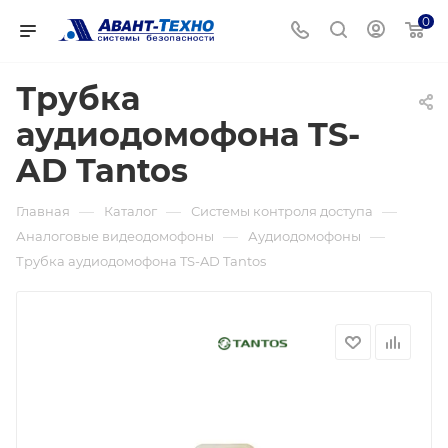
0
Трубка
аудиодомофона TS-
AD Tantos
—
—
—
Главная
Каталог
Системы контроля доступа
—
—
Аналоговые видеодомофоны
Аудиодомофоны
Трубка аудиодомофона TS-AD Tantos