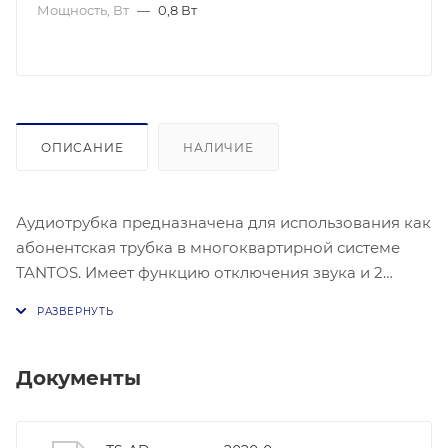
Мощность, Вт
—
0,8 Вт
ОПИСАНИЕ
НАЛИЧИЕ
Аудиотрубка предназначена для использования как
абонентская трубка в многоквартирной системе
TANTOS. Имеет функцию отключения звука и 2
уровня громкости вызывного сигнала. Может
использоваться как дополнительная трубка для
мониторов серии Classic (LILU, Elly, Amelie, Prime,
NEO, LOKI, Tango, Sherlock, Stark) . При
Документы
использовании с мониторами адрес трубки
задается аналогично мониторам, т.е. использование
одной трубки занимает один адрес из 4-х