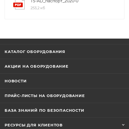
TS-AD_паспорт_2020-0
доступных. При при подключении с собственным
253,2 кб
блоком питания, может работать в режиме
интеркома с общим вызовом
КАТАЛОГ ОБОРУДОВАНИЯ
АКЦИИ НА ОБОРУДОВАНИЕ
НОВОСТИ
ПРАЙС-ЛИСТЫ НА ОБОРУДОВАНИЕ
БАЗА ЗНАНИЙ ПО БЕЗОПАСНОСТИ
РЕСУРСЫ ДЛЯ КЛИЕНТОВ