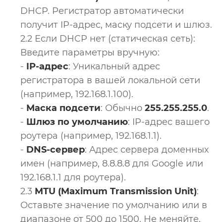
DHCP. Регистратор автоматически
получит IP-адрес, маску подсети и шлюз.
2.2 Если DHCP нет (статическая сеть):
Введите параметры вручную:
-
IP-адрес
: Уникальный адрес
регистратора в вашей локальной сети
(например, 192.168.1.100).
-
Маска подсети
: Обычно
255.255.255.0
.
-
Шлюз по умолчанию
: IP-адрес вашего
роутера (например, 192.168.1.1).
-
DNS-сервер
: Адрес сервера доменных
имен (например, 8.8.8.8 для Google или
192.168.1.1 для роутера).
2.3
MTU (Maximum Transmission Unit)
:
Оставьте значение по умолчанию или в
диапазоне от 500 до 1500. Не меняйте,