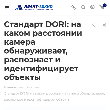
0
Стандарт DORI: на
каком расстоянии
камера
обнаруживает,
распознает и
идентифицирует
объекты
—
—
Главная
Блог
Стандарт DORI: на каком расстоянии камера обнаруживает,
распознает и идентифицирует объекты