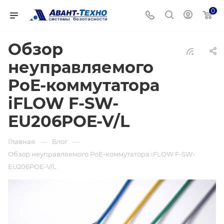
0
Обзор
неуправляемого
PoE-коммутатора
iFLOW F-SW-
EU206POE-V/L
—
—
Главная
Блог
Обзор неуправляемого PoE-коммутатора iFLOW F-SW-
EU206POE-V/L