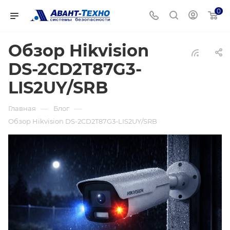
0
Обзор Hikvision
DS-2CD2T87G3-
LIS2UY/SRB
—
—
Главная
Блог
Обзор Hikvision DS-2CD2T87G3-LIS2UY/SRB