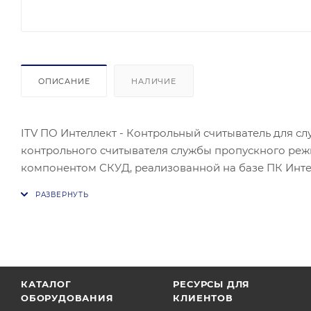
ОПИСАНИЕ
НАЛИЧИЕ
ITV ПО Интеллект - Контрольный считыватель для 
контрольного считывателя службы пропускного ре
компонентом СКУД, реализованной на базе ПК Интел
соблюдать режим прохода сотрудников и посетител
доступа, их передвижение по объекту, согласно уро
редактирование и просмотр отделов и сотрудников;
сотрудника в отдельности, так и для всего отдела в
сотрудников и посетителей объекта охраны.
КАТАЛОГ
РЕСУРСЫ ДЛЯ
ОБОРУДОВАНИЯ
КЛИЕНТОВ