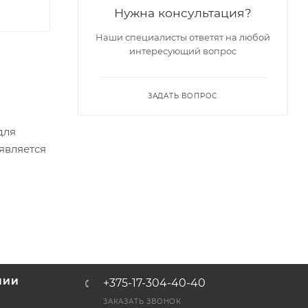
Нужна консультация?
Наши специалисты ответят на любой
интересующий вопрос
ЗАДАТЬ ВОПРОС
для
является
оля
аждого
ков
НИИ
+375-17-304-40-40
и
ЗАКАЗАТЬ ЗВОНОК