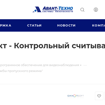
ЕРЖКА
СТАТЬИ
НОВОСТИ
КОМП
т - Контрольный считыв
—
рограммное обеспечение для видеонаблюдения
лужбы пропускного режима"