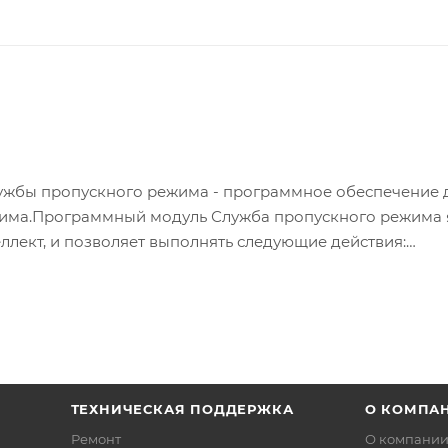
службы пропускного режима - программное обеспечение 
жима.Программный модуль Служба пропускного режима 
лект, и позволяет выполнять следующие действия:
ей на объект с автоматизированными системами контр
вням доступа; настраивать права пользователей на
 создавать и конфигурировать уровни доступа как для к
 целом; создавать шаблоны и печати электронных пропус
ТЕХНИЧЕСКАЯ ПОДДЕРЖКА
О КОМПА
Ремонт
О компани