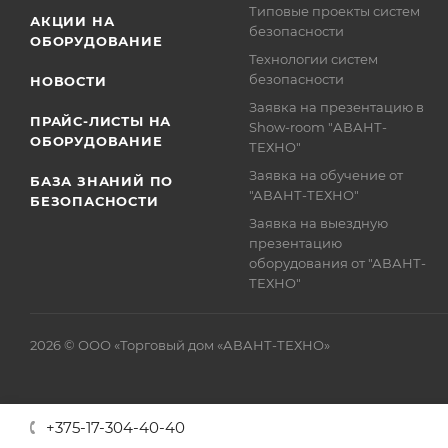
Типовые проекты систем
АКЦИИ НА
безопасности
ОБОРУДОВАНИЕ
Технологии систем
безопасности
НОВОСТИ
Заявка на презентацию в
ПРАЙС-ЛИСТЫ НА
Show-room "АВАНТ-
ОБОРУДОВАНИЕ
ТЕХНО"
Заявка на обучение от
БАЗА ЗНАНИЙ ПО
"АВАНТ-ТЕХНО"
БЕЗОПАСНОСТИ
Заявка на выездную
презентацию
оборудования от "АВАНТ-
ТЕХНО"
2026 © ООО «Торговый дом «АВАНТ-ТЕХНО»
+375-17-304-40-40