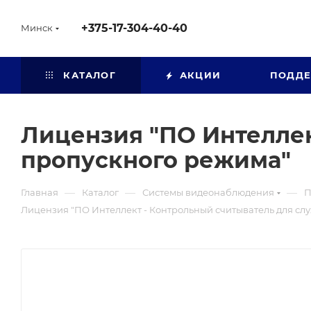
+375-17-304-40-40
Минск
КАТАЛОГ
АКЦИИ
ПОДД
Лицензия "ПО Интеллек
пропускного режима"
—
—
—
Главная
Каталог
Системы видеонаблюдения
П
Лицензия "ПО Интеллект - Контрольный считыватель для с