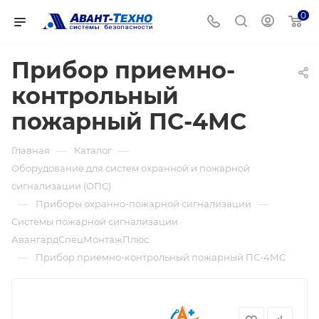
0
Прибор приемно-
контрольный
пожарный ПС-4МС
—
—
Главная
Каталог
Оборудование для систем охранной и пожарной
сигнализации (ОПС)
—
—
Приборы охранно-пожарной сигнализации
Системы пожарной сигнализации
АвангардСпецМонтажПлюс
—
Прибор приемно-контрольный пожарный ПС-4МС