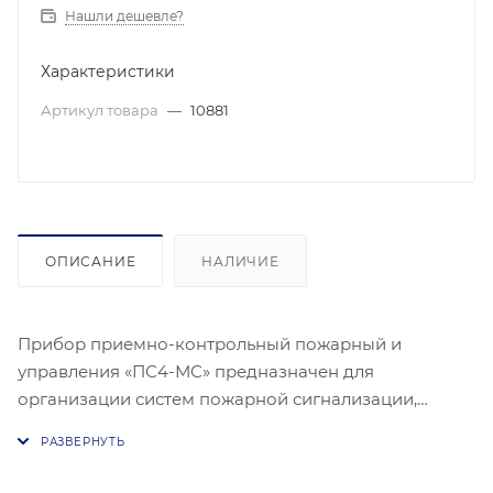
Нашли дешевле?
Характеристики
Артикул товара
—
10881
ОПИСАНИЕ
НАЛИЧИЕ
Прибор приемно-контрольный пожарный и
управления «ПС4-МС» предназначен для
организации систем пожарной сигнализации,
управления устройствами оповещения и эвакуации,
а также формирования команды на запуск систем
речевого оповещения. Прибор контролирует 4