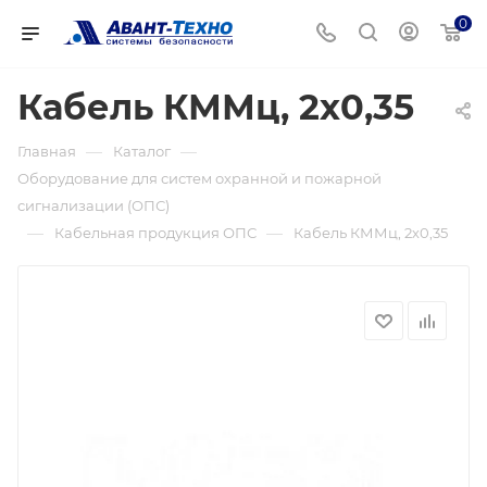
0
Кабель КММц, 2х0,35
—
—
Главная
Каталог
Оборудование для систем охранной и пожарной
сигнализации (ОПС)
—
—
Кабельная продукция ОПС
Кабель КММц, 2х0,35