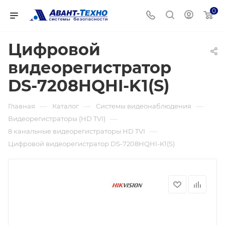
0
Цифровой
видеорегистратор
DS-7208HQHI-K1(S)
—
—
—
Главная
Каталог
Системы видеонаблюдения
—
Видеорегистраторы (HD TVI)
—
8 канальные видеорегистраторы HD TVI
Цифровой видеорегистратор DS-7208HQHI-K1(S)