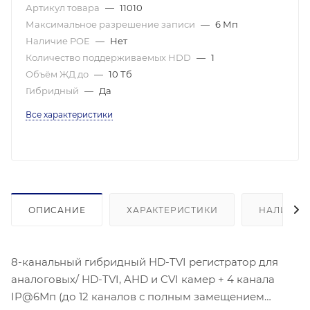
Артикул товара
—
11010
Максимальное разрешение записи
—
6 Мп
Наличие POE
—
Нет
Количество поддерживаемых HDD
—
1
Объём ЖД до
—
10 Тб
Гибридный
—
Да
Все характеристики
ОПИСАНИЕ
ХАРАКТЕРИСТИКИ
НАЛИЧИЕ
8-канальный гибридный HD-TVI регистратор для
аналоговых/ HD-TVI, AHD и CVI камер + 4 канала
IP@6Мп (до 12 каналов с полным замещением