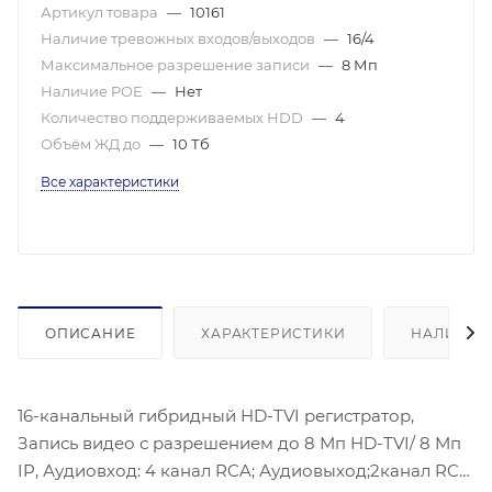
Артикул товара
—
10161
Наличие тревожных входов/выходов
—
16/4
Максимальное разрешение записи
—
8 Мп
Наличие POE
—
Нет
Количество поддерживаемых HDD
—
4
Объём ЖД до
—
10 Тб
Все характеристики
ОПИСАНИЕ
ХАРАКТЕРИСТИКИ
НАЛИЧИЕ
16-канальный гибридный HD-TVI регистратор,
Запись видео с разрешением до 8 Мп HD-TVI/ 8 Мп
IP, Аудиовход: 4 канал RCA; Аудиовыход;2канал RCA;